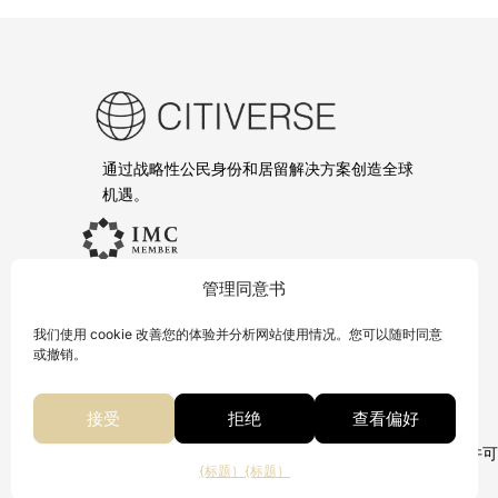
通过战略性公民身份和居留解决方案创造全球
机遇。
投资移民委员会成员
管理同意书
.
L
I
W
T
我们使用 cookie 改善您的体验并分析网站使用情况。您可以随时同意
i
n
h
e
或撤销。
n
s
a
l
k
t
t
e
接受
拒绝
查看偏好
e
a
s
g
d
g
A
r
© CITIVERSE 由 IBCCS Corporate Services LLC
i
r
p
a
{标题｝
{标题｝
本网站由
create.
n
a
p
m