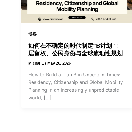
博客
如何在不确定的时代制定“B计划”：
居留权、公民身份与全球流动性规划
Michal L
/
May 26, 2026
How to Build a Plan B in Uncertain Times:
Residency, Citizenship and Global Mobility
Planning In an increasingly unpredictable
world, […]