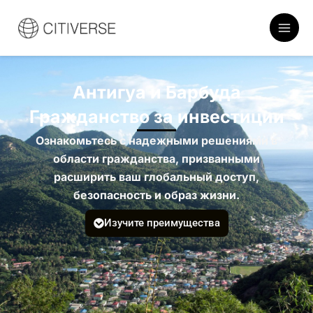
Перейти
к
содержанию
Антигуа и Барбуда
Гражданство за инвестиции
Ознакомьтесь с надежными решениями в
области гражданства, призванными
расширить ваш глобальный доступ,
безопасность и образ жизни.
Изучите преимущества